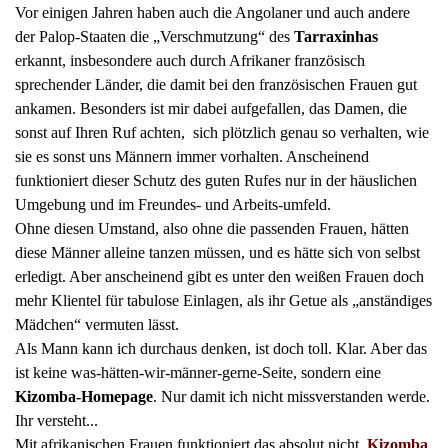
Vor einigen Jahren haben auch die Angolaner und auch andere
der Palop-Staaten die „Verschmutzung“ des
Tarraxinhas
erkannt, insbesondere auch durch Afrikaner französisch
sprechender Länder, die damit bei den französischen Frauen gut
ankamen. Besonders ist mir dabei aufgefallen, das Damen, die
sonst auf Ihren Ruf achten, sich plötzlich genau so verhalten, wie
sie es sonst uns Männern immer vorhalten. Anscheinend
funktioniert dieser Schutz des guten Rufes nur in der häuslichen
Umgebung und im Freundes- und Arbeits-umfeld.
Ohne diesen Umstand, also ohne die passenden Frauen, hätten
diese Männer alleine tanzen müssen, und es hätte sich von selbst
erledigt. Aber anscheinend gibt es unter den weißen Frauen doch
mehr Klientel für tabulose Einlagen, als ihr Getue als „anständiges
Mädchen“ vermuten lässt.
Als Mann kann ich durchaus denken, ist doch toll. Klar. Aber das
ist keine was-hätten-wir-männer-gerne-Seite, sondern eine
Kizomba-Homepage
. Nur damit ich nicht missverstanden werde.
Ihr versteht...
Mit afrikanischen Frauen funktioniert das absolut nicht.
Kizomba