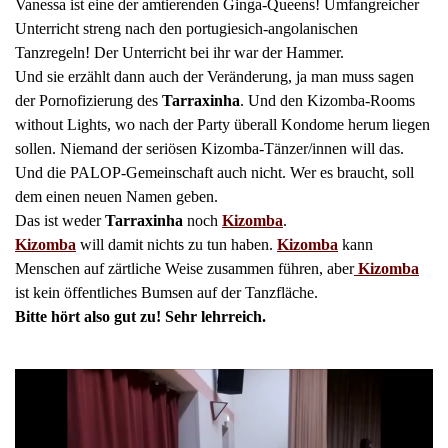
Vanessa ist eine der amtierenden Ginga-Queens! Umfangreicher
Unterricht streng nach den portugiesich-angolanischen
Tanzregeln! Der Unterricht bei ihr war der Hammer.
Und sie erzählt dann auch der Veränderung, ja man muss sagen
der Pornofizierung des
Tarraxinha
. Und den Kizomba-Rooms
without Lights, wo nach der Party überall Kondome herum liegen
sollen. Niemand der seriösen Kizomba-Tänzer/innen will das.
Und die PALOP-Gemeinschaft auch nicht. Wer es braucht, soll
dem einen neuen Namen geben.
Das ist weder
Tarraxinha
noch
Kizomba
.
Kizomba
will damit nichts zu tun haben.
Kizomba
kann
Menschen auf zärtliche Weise zusammen führen, aber
Kizomba
ist kein öffentliches Bumsen auf der Tanzfläche.
Bitte hört also gut zu! Sehr lehrreich.