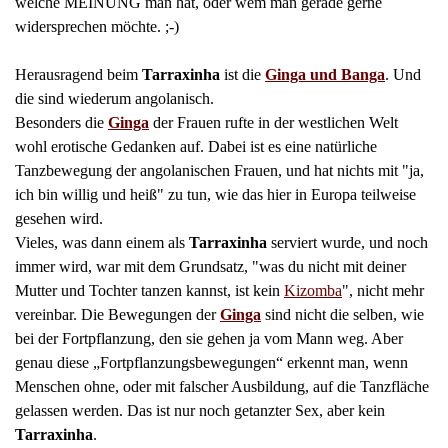
welche MEINUNG man hat, oder wem man gerade gerne
widersprechen möchte. ;-)
Herausragend beim
Tarraxinha
ist die
Ginga und Banga
. Und
die sind wiederum angolanisch.
Besonders die
Ginga
der Frauen rufte in der westlichen Welt
wohl erotische Gedanken auf. Dabei ist es eine natürliche
Tanzbewegung der angolanischen Frauen, und hat nichts mit "ja,
ich bin willig und heiß" zu tun, wie das hier in Europa teilweise
gesehen wird.
Vieles, was dann einem als
Tarraxinha
serviert wurde, und noch
immer wird, war mit dem Grundsatz, "was du nicht mit deiner
Mutter und Tochter tanzen kannst, ist kein
Kizomba
", nicht mehr
vereinbar. Die Bewegungen der
Ginga
sind nicht die selben, wie
bei der Fortpflanzung, den sie gehen ja vom Mann weg. Aber
genau diese „Fortpflanzungsbewegungen“ erkennt man, wenn
Menschen ohne, oder mit falscher Ausbildung, auf die Tanzfläche
gelassen werden. Das ist nur noch getanzter Sex, aber kein
Tarraxinha
.