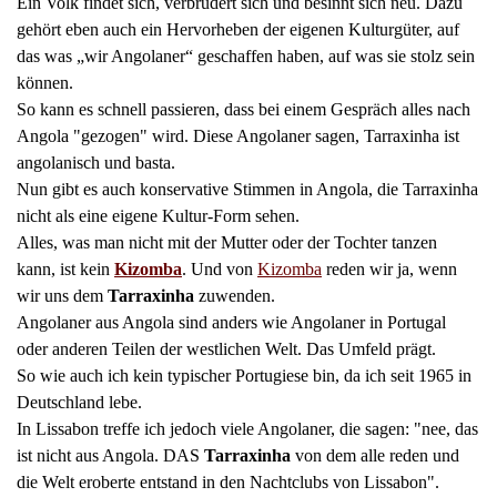
Ein Volk findet sich, verbrüdert sich und besinnt sich neu. Dazu
gehört eben auch ein Hervorheben der eigenen Kulturgüter, auf
das was „wir Angolaner“ geschaffen haben, auf was sie stolz sein
können.
So kann es schnell passieren, dass bei einem Gespräch alles nach
Angola "gezogen" wird. Diese Angolaner sagen, Tarraxinha ist
angolanisch und basta.
Nun gibt es auch konservative Stimmen in Angola, die Tarraxinha
nicht als eine eigene Kultur-Form sehen.
Alles, was man nicht mit der Mutter oder der Tochter tanzen
kann, ist kein
Kizomba
. Und von
Kizomba
reden wir ja, wenn
wir uns dem
Tarraxinha
zuwenden.
Angolaner aus Angola sind anders wie Angolaner in Portugal
oder anderen Teilen der westlichen Welt. Das Umfeld prägt.
So wie auch ich kein typischer Portugiese bin, da ich seit 1965 in
Deutschland lebe.
In Lissabon treffe ich jedoch viele Angolaner, die sagen: "nee, das
ist nicht aus Angola. DAS
Tarraxinha
von dem alle reden und
die Welt eroberte entstand in den Nachtclubs von Lissabon".